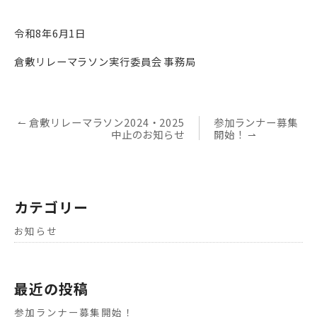
令和8年6月1日
倉敷リレーマラソン実行委員会 事務局
投
↼ 倉敷リレーマラソン2024・2025
参加ランナー募集
稿
中止のお知らせ
開始！ ⇀
ナ
ビ
ゲ
ー
シ
ョ
カテゴリー
ン
お知らせ
最近の投稿
参加ランナー募集開始！